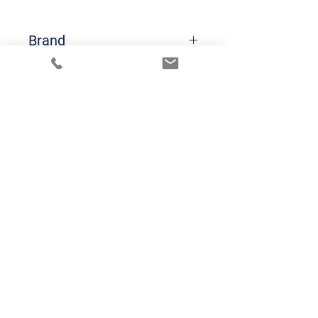
Brand
Hydrophil
We Simplify your Home Life
Alumni Class 19-20 of the
Founder Institut accelerator
Frankfurt
Mary and Jarvis UG
E-mail:
contact@maryandjarvis.com
Mittelweg 31, 60318 Frankfurt am Main
SN: 045/239/24044
©2024 by Mary & Jarvis