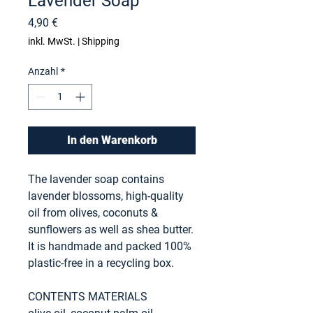
Lavender Soap
Preis
4,90 €
inkl. MwSt.
|
Shipping
Anzahl
*
In den Warenkorb
The lavender soap contains
lavender blossoms, high-quality
oil from olives, coconuts &
sunflowers as well as shea butter.
It is handmade and packed 100%
plastic-free in a recycling box.
CONTENTS MATERIALS